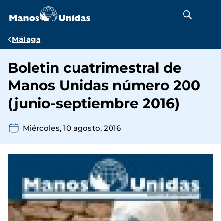
Pasar
al
contenido
principal
Ruta
Málaga
de
Boletin cuatrimestral de
navegación
Manos Unidas número 200
(junio-septiembre 2016)
Miércoles, 10 agosto, 2016