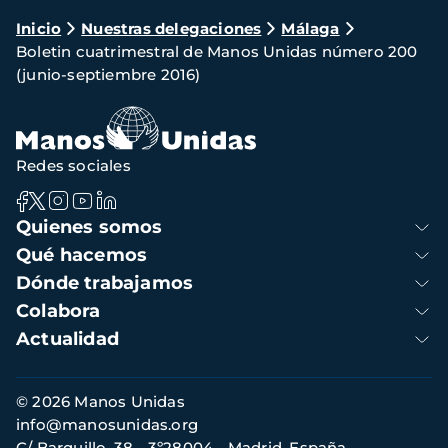
Ruta
Inicio
Nuestras delegaciones
Málaga
Boletin cuatrimestral de Manos Unidas número 200
de
(junio-septiembre 2016)
navegación
Redes sociales
Navegación
Quienes somos
principal
Qué hacemos
Dónde trabajamos
Colabora
Actualidad
Información
© 2026 Manos Unidas
de
info@manosunidas.org
contacto
C/ Barquillo, 38 - 3º28004 - Madrid, España