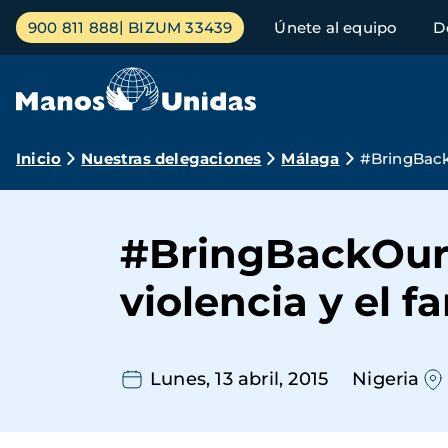
Pasar
Menú
900 811 888
BIZUM 33439
Únete al equipo
D
al
principal
contenido
principal
Ruta
Inicio
Nuestras delegaciones
Málaga
#BringBackO
de
navegación
#BringBackOurGi
violencia y el 
Lunes, 13 abril, 2015
Nigeria