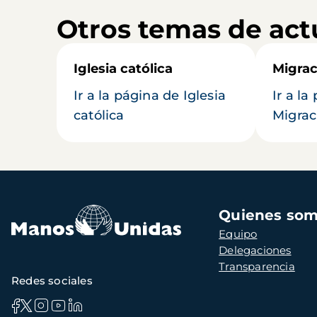
Otros temas de act
Iglesia católica
Migrac
Ir a la página de Iglesia
Ir a la
católica
Migrac
Navegación
Quienes so
principal
Equipo
Delegaciones
Transparencia
Redes sociales