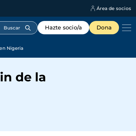
Área de socios
M
d
c
Menú
Hazte socio/a
Dona
d
de
us
destacados
cabecera
en Nigeria
in de la