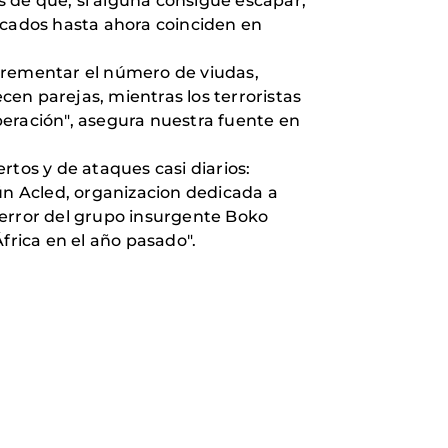
 de que, si alguna consigue escapar,
icados hasta ahora coinciden en
ncrementar el número de viudas,
en parejas, mientras los terroristas
peración", asegura nuestra fuente en
rtos y de ataques casi diarios:
gún Acled, organizacion dedicada a
 terror del grupo insurgente Boko
África en el año pasado".