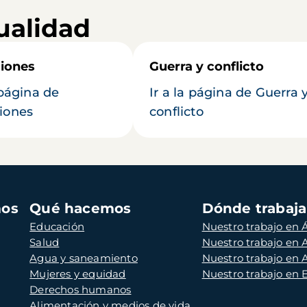
ualidad
iones
Guerra y conflicto
 página de
Ir a la página de Guerra 
iones
conflicto
mos
Qué hacemos
Dónde trabaj
Educación
Nuestro trabajo en Á
Salud
Nuestro trabajo en
Agua y saneamiento
Nuestro trabajo en 
Mujeres y equidad
Nuestro trabajo en
Derechos humanos
Alimentación y medios de vida