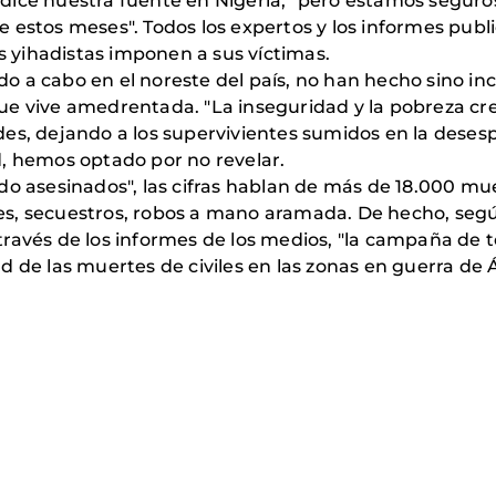
dice nuestra fuente en Nigeria, "pero estamos seguros
 estos meses". Todos los expertos y los informes publ
os yihadistas imponen a sus víctimas.
o a cabo en el noreste del país, no han hecho sino i
e vive amedrentada. "La inseguridad y la pobreza crec
es, dejando a los supervivientes sumidos en la deses
d, hemos optado por no revelar.
o asesinados", las cifras hablan de más de 18.000 mue
iones, secuestros, robos a mano aramada. De hecho, se
 a través de los informes de los medios, "la campaña de
 de las muertes de civiles en las zonas en guerra de 