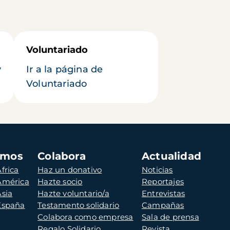
Voluntariado
y
Ir a la página de
Voluntariado
amos
Colabora
Actualidad
frica
Haz un donativo
Noticias
 América
Hazte socio
Reportajes
Asia
Hazte voluntario/a
Entrevistas
 España
Testamento solidario
Campañas
Colabora como empresa
Sala de prensa
Regalo Solidario
Revista