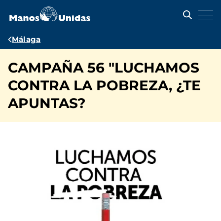
Pasar
al
contenido
principal
Ruta
Málaga
de
CAMPAÑA 56 "LUCHAMOS
navegación
CONTRA LA POBREZA, ¿TE
APUNTAS?