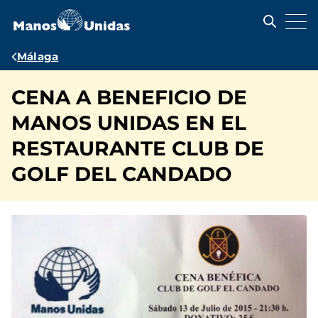
Pasar
al
contenido
principal
Ruta
Málaga
de
CENA A BENEFICIO DE
navegación
MANOS UNIDAS EN EL
RESTAURANTE CLUB DE
GOLF DEL CANDADO