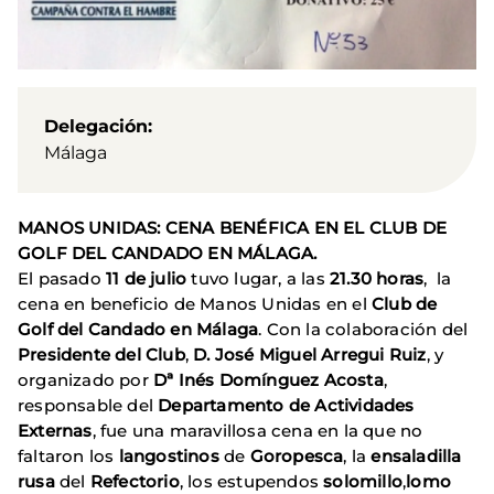
Delegación
Málaga
MANOS UNIDAS: CENA BENÉFICA EN EL CLUB DE
GOLF DEL CANDADO EN MÁLAGA.
El pasado
11 de julio
tuvo lugar, a las
21.30 horas
, la
cena en beneficio de Manos Unidas en el
Club de
Golf del Candado en Málaga
. Con la colaboración del
Presidente del Club
,
D.
José Miguel Arregui Ruiz
, y
organizado por
Dª Inés Domínguez Acosta
,
responsable del
Departamento de Actividades
Externas
, fue una maravillosa cena en la que no
faltaron los
langostinos
de
Goropesca
, la
ensaladilla
rusa
del
Refectorio
, los estupendos
solomillo
,
lomo