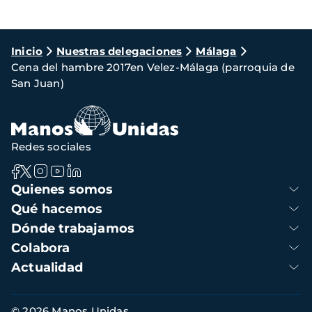
Ruta
Inicio
Nuestras delegaciones
Málaga
Cena del hambre 2017en Velez-Málaga (parroquia de
de
San Juan)
navegación
Redes sociales
Navegación
Quienes somos
principal
Qué hacemos
Dónde trabajamos
Colabora
Actualidad
Información
© 2026 Manos Unidas