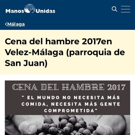
Pasar
al
contenido
principal
Ruta
Málaga
de
Cena del hambre 2017en
navegación
Velez-Málaga (parroquia de
San Juan)