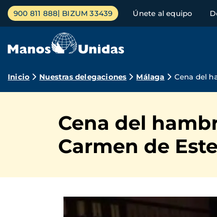
Pasar
Menú
900 811 888
BIZUM 33439
Únete al equipo
D
al
principal
contenido
principal
Ruta
Inicio
Nuestras delegaciones
Málaga
Cena del h
de
navegación
Cena del hambre
Carmen de Est