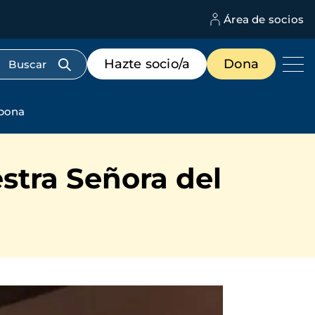
Área de socios
M
d
c
Menú
Hazte socio/a
Dona
d
de
us
destacados
cabecera
epona
stra Señora del