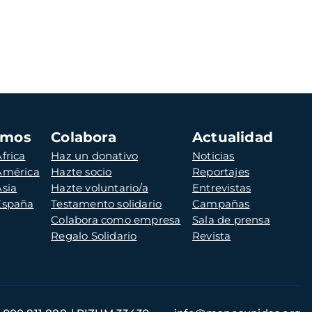
amos
Colabora
Actualidad
frica
Haz un donativo
Noticias
 América
Hazte socio
Reportajes
Asia
Hazte voluntario/a
Entrevistas
 España
Testamento solidario
Campañas
Colabora como empresa
Sala de prensa
Regalo Solidario
Revista