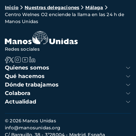
Ruta
Inicio
Nuestras delegaciones
Málaga
Centro Welnes O2 enciende la llama en las 24 h de
de
Manos Unidas
navegación
Redes sociales
Navegación
Quienes somos
principal
Qué hacemos
Dónde trabajamos
Colabora
Actualidad
Información
© 2026 Manos Unidas
de
info@manosunidas.org
contacto
C/ Barquillo, 38 - 3º28004 - Madrid, España