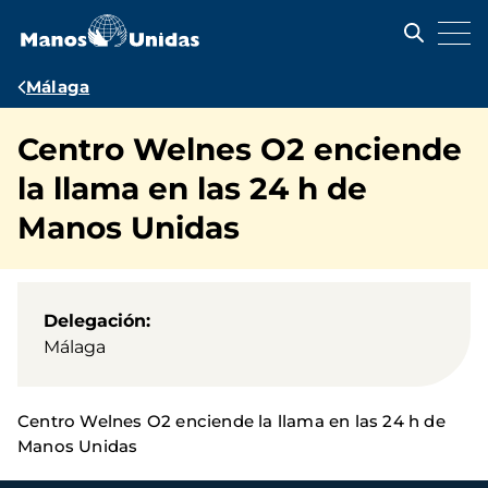
Pasar
al
contenido
principal
Ruta
Málaga
de
Centro Welnes O2 enciende
navegación
la llama en las 24 h de
Manos Unidas
Delegación
Málaga
Centro Welnes O2 enciende la llama en las 24 h de
Manos Unidas