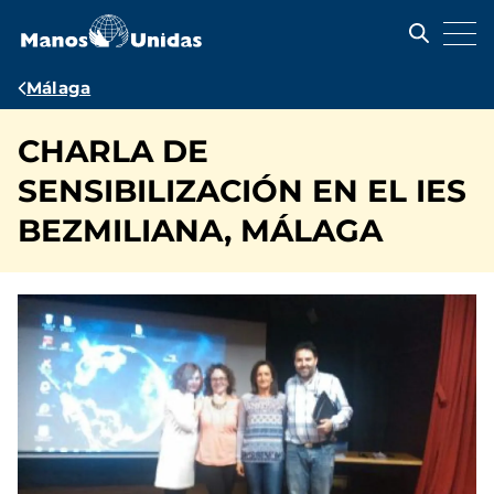
Pasar
al
contenido
principal
Ruta
Málaga
de
CHARLA DE
navegación
SENSIBILIZACIÓN EN EL IES
BEZMILIANA, MÁLAGA