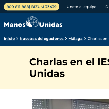
Pasar
Menú
900 811 888
BIZUM 33439
Únete al equipo
D
al
principal
contenido
principal
Ruta
Inicio
Nuestras delegaciones
Málaga
Charlas en
de
navegación
Charlas en el I
Unidas