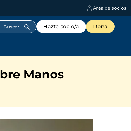
Área de socios
M
d
c
Menú
Hazte socio/a
Dona
d
de
us
destacados
cabecera
sobre Manos