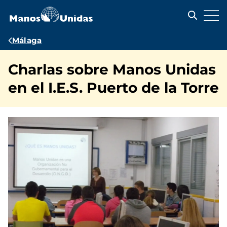
Pasar
al
contenido
principal
Ruta
Málaga
de
Charlas sobre Manos Unidas
navegación
en el I.E.S. Puerto de la Torre