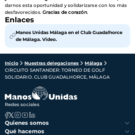
darnos esta oportunidad y solidarizarse con los más
desfavorecidos.
Gracias de corazón
.
Enlaces
Manos Unidas Málaga en el Club Guadalhorce
de Málaga. Video.
Ruta
Inicio
Nuestras delegaciones
Málaga
CIRCUITO SANTANDER: TORNEO DE GOLF
de
SOLIDARIO. CLUB GUADALHORCE, MÁLAGA
navegación
Redes sociales
Navegación
Quienes somos
principal
Qué hacemos