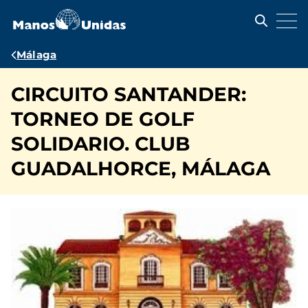
Pasar
al
contenido
principal
Ruta
Málaga
de
CIRCUITO SANTANDER:
navegación
TORNEO DE GOLF
SOLIDARIO. CLUB
GUADALHORCE, MÁLAGA