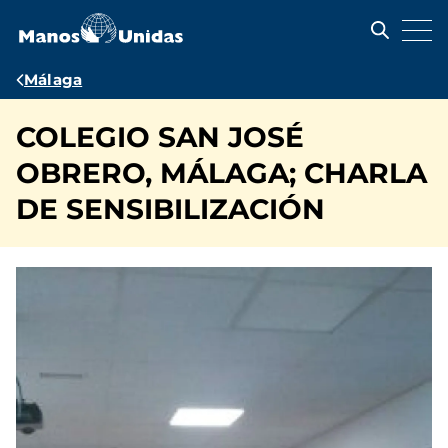
Pasar
al
contenido
principal
Ruta
Málaga
de
COLEGIO SAN JOSÉ
navegación
OBRERO, MÁLAGA; CHARLA
DE SENSIBILIZACIÓN