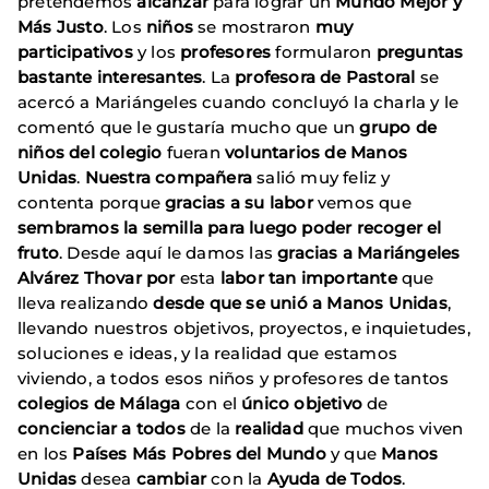
pretendemos
alcanzar
para lograr un
Mundo Mejor y
Más Justo
. Los
niños
se mostraron
muy
participativos
y los
profesores
formularon
preguntas
bastante interesantes
. La
profesora de Pastoral
se
acercó a Mariángeles cuando concluyó la charla y le
comentó que le gustaría mucho que un
grupo de
niños del colegio
fueran
voluntarios de Manos
Unidas
.
Nuestra compañera
salió muy feliz y
contenta porque
gracias a su labor
vemos que
sembramos la semilla para luego poder recoger el
fruto
. Desde aquí le damos las
gracias a
Mariángeles
Alvárez Thovar
por
esta
labor tan importante
que
lleva realizando
desde que se unió a Manos Unidas
,
llevando nuestros objetivos, proyectos, e inquietudes,
soluciones e ideas, y la realidad que estamos
viviendo, a todos esos niños y profesores de tantos
colegios de Málaga
con el
único objetivo
de
concienciar a todos
de la
realidad
que muchos viven
en los
Países Más Pobres del Mundo
y que
Manos
Unidas
desea
cambiar
con la
Ayuda de Todos
.