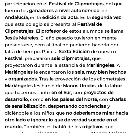
participacion en el
Festival de Clipmetrajes
, del que
fueron los
ganadores a nivel autonómico
, de
Andalucía
, en la
edición de 2013
. Es la
segunda vez
que este colegio se presenta al
Festival de
Clipmetrajes
. El
profesor
de estos alumnos se llama
Jesús Mairele
s. El año pasado tuvieron en mente
presentarse, pero al final no pudieron hacerlo por
falta de tiempo. Para la
Sexta Edición
de nuestro
Festival
, prepararon
seis clipmetrajes
, que
proyectaron durante la estancia de
Mariángeles
. A
Mariángeles
le encantaron los
seis
,
muy bien hechos
y
organizados
. Tras la proyección de los clipmetrajes,
Mariángeles
les habló de
Manos Unidas
, de la
labor
que hacemos tanto
en el Sur
, con
proyectos de
desarrollo
, como
en
los países del Norte
, con
charlas
de sensibilización
,
despertando conciencias
y
diciéndole a los niños que
no deberíamos mirar hacia
otro lado
e
ignorar
lo que de verdad sucede en el
mundo.
También les habló de los
objetivos
que