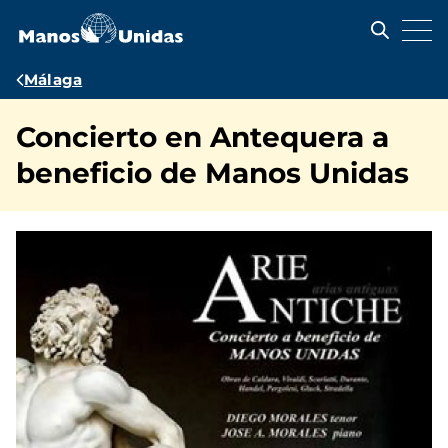
Pasar
al
contenido
principal
Ruta
Málaga
de
Concierto en Antequera a
navegación
beneficio de Manos Unidas