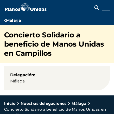
Pasar
al
contenido
principal
Ruta
Málaga
de
Concierto Solidario a
navegación
beneficio de Manos Unidas
en Campillos
Delegación
Málaga
Ruta
Inicio
Nuestras delegaciones
Málaga
Concierto Solidario a beneficio de Manos Unidas en
de