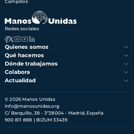
Campillos
navegación
Redes sociales
Navegación
Quienes somos
principal
Qué hacemos
Dónde trabajamos
Colabora
Actualidad
Información
© 2026 Manos Unidas
de
info@manosunidas.org
contacto
C/ Barquillo, 38 - 3º28004 - Madrid, España
900 811 888
BIZUM 33439