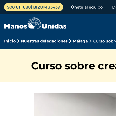
Pasar
Menú
900 811 888
BIZUM 33439
Únete al equipo
D
al
principal
contenido
principal
Ruta
Inicio
Nuestras delegaciones
Málaga
Curso sobre
de
navegación
Curso sobre cre