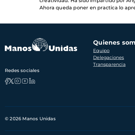
creatividad. Ha sido impartido por A
Ahora queda poner en practica lo apre
Navegación
Quienes so
principal
Equipo
Delegaciones
Transparencia
Redes sociales
Información
© 2026 Manos Unidas
de
contacto