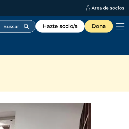
Área de socios
M
d
c
Menú
Hazte socio/a
Dona
d
de
us
destacados
cabecera