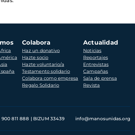
nidas.
amos
Colabora
Actualidad
frica
Haz un donativo
Noticias
 América
Hazte socio
Reportajes
Asia
Hazte voluntario/a
Entrevistas
 España
Testamento solidario
Campañas
Colabora como empresa
Sala de prensa
Regalo Solidario
Revista
900 811 888
BIZUM 33439
info@manosunidas.org