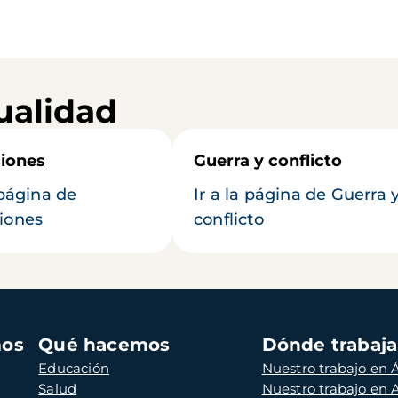
ualidad
iones
Guerra y conflicto
 página de
Ir a la página de Guerra 
iones
conflicto
mos
Qué hacemos
Dónde trabaj
Educación
Nuestro trabajo en Á
Salud
Nuestro trabajo en