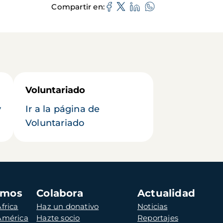
Compartir en
Voluntariado
y
Ir a la página de
Voluntariado
amos
Colabora
Actualidad
frica
Haz un donativo
Noticias
 América
Hazte socio
Reportajes