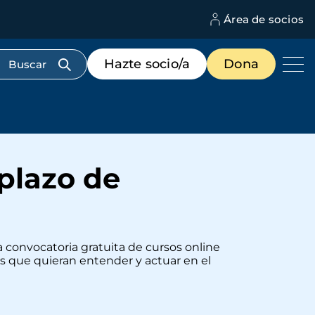
Área de socios
M
d
c
Menú
Hazte socio/a
Dona
d
de
us
destacados
cabecera
plazo de
a convocatoria gratuita de cursos online
nas que quieran entender y actuar en el