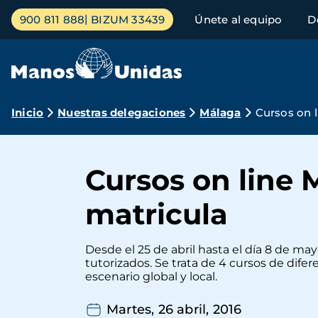
Pasar
Menú
900 811 888
BIZUM 33439
Únete al equipo
D
al
principal
contenido
principal
Ruta
Inicio
Nuestras delegaciones
Málaga
Cursos on l
de
navegación
Cursos on line 
matricula
Desde el 25 de abril hasta el día 8 de m
tutorizados. Se trata de 4 cursos de dife
escenario global y local.
Martes, 26 abril, 2016