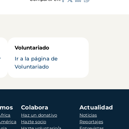
Voluntariado
y
Ir a la página de
Voluntariado
amos
Colabora
Actualidad
frica
Haz un donativo
Noticias
 América
Hazte socio
Reportajes
Asia
Hazte voluntario/a
Entrevistas