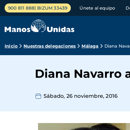
Pasar
Menú
900 811 888
BIZUM 33439
Únete al equipo
D
al
principal
contenido
principal
Ruta
Inicio
Nuestras delegaciones
Málaga
Diana Nava
de
navegación
Diana Navarro 
Sábado, 26 noviembre, 2016