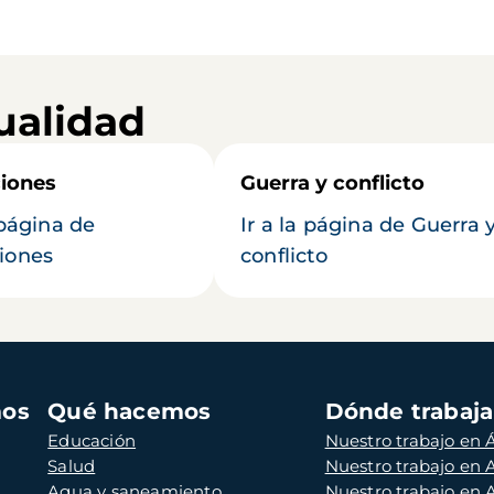
ualidad
iones
Guerra y conflicto
 página de
Ir a la página de Guerra 
iones
conflicto
mos
Qué hacemos
Dónde trabaj
Educación
Nuestro trabajo en Á
Salud
Nuestro trabajo en
Agua y saneamiento
Nuestro trabajo en 