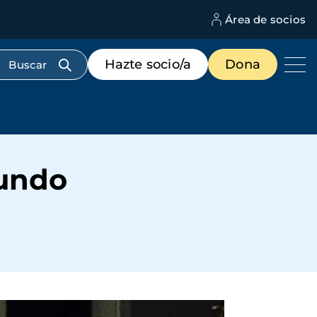
Área de socios
M
d
c
Menú
Hazte socio/a
Dona
d
de
us
destacados
cabecera
mundo