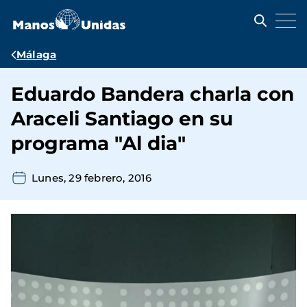
Pasar
al
contenido
principal
Ruta
Málaga
de
Eduardo Bandera charla con
navegación
Araceli Santiago en su
programa "Al dia"
Lunes, 29 febrero, 2016