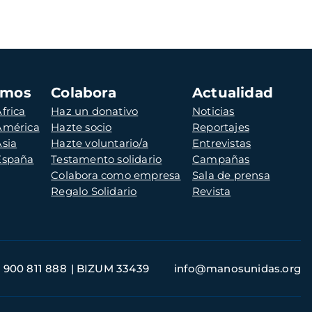
amos
Colabora
Actualidad
frica
Haz un donativo
Noticias
 América
Hazte socio
Reportajes
Asia
Hazte voluntario/a
Entrevistas
 España
Testamento solidario
Campañas
Colabora como empresa
Sala de prensa
Regalo Solidario
Revista
900 811 888
BIZUM 33439
info@manosunidas.org