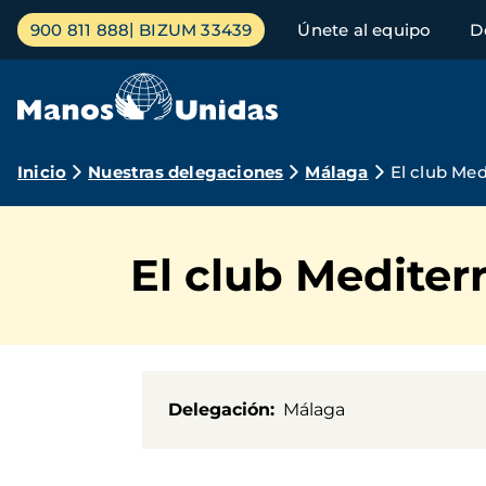
Pasar
Menú
900 811 888
BIZUM 33439
Únete al equipo
D
al
principal
contenido
principal
Ruta
Inicio
Nuestras delegaciones
Málaga
El club Med
de
navegación
El club Mediter
Delegación
Málaga