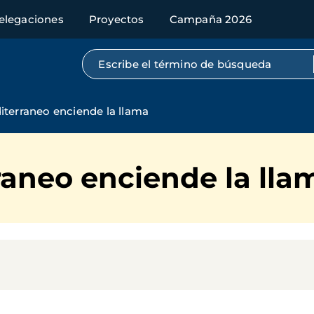
elegaciones
Proyectos
Campaña 2026
Búsqueda por texto completo
iterraneo enciende la llama
raneo enciende la lla