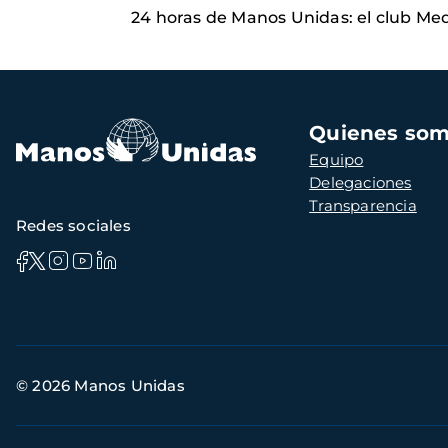
24 horas de Manos Unidas: el club Me
Navegación
Quienes so
principal
Equipo
Delegaciones
Transparencia
Redes sociales
Información
© 2026 Manos Unidas
de
contacto