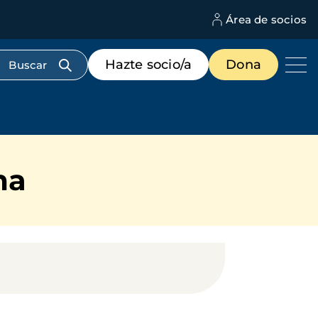
Área de socios
M
d
c
Menú
Hazte socio/a
Dona
d
de
us
destacados
cabecera
ma