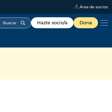
Área de socios
M
d
c
Menú
Hazte socio/a
Dona
d
de
us
destacados
cabecera