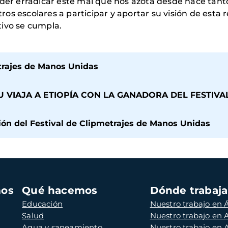
oder erradicar este mal que nos azota desde hace tant
s escolares a participar y aportar su visión de esta r
tivo se cumpla.
etrajes de Manos Unidas
 VIAJA A ETIOPÍA CON LA GANADORA DEL FESTIVA
ión del Festival de Clipmetrajes de Manos Unidas
mos
Qué hacemos
Dónde trabaj
Educación
Nuestro trabajo en Á
Salud
Nuestro trabajo en
Agua y saneamiento
Nuestro trabajo en 