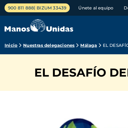
Pasar
Menú
900 811 888
BIZUM 33439
Únete al equipo
D
al
principal
contenido
principal
Ruta
Inicio
Nuestras delegaciones
Málaga
EL DESAFÍ
de
navegación
EL DESAFÍO DE