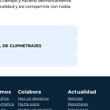
o tiempo y hacerlo definitivamente.
ealidad y así compartirla con todos
L DE CLIPMETRAJES
amos
Colabora
Actualidad
frica
Haz un donativo
Noticias
 América
Hazte socio
Reportajes
Asia
Hazte voluntario/a
Entrevistas