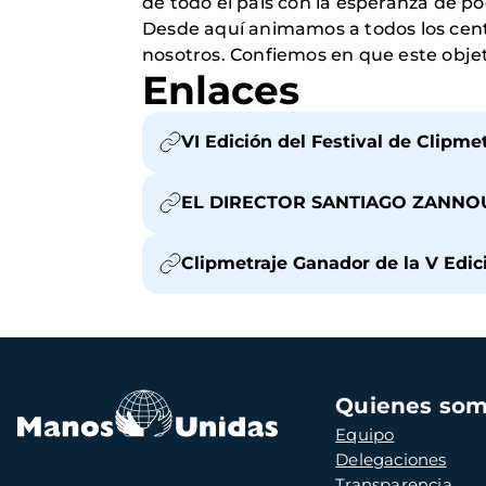
de todo el país con la esperanza de p
Desde aquí animamos a todos los centro
nosotros. Confiemos en que este obje
Enlaces
VI Edición del Festival de Clipm
EL DIRECTOR SANTIAGO ZANNOU
Clipmetraje Ganador de la V Edic
Navegación
Quienes so
principal
Equipo
Delegaciones
Transparencia