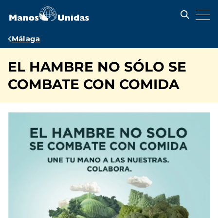
Pasar
al
contenido
principal
Ruta
Málaga
de
EL HAMBRE NO SÓLO SE
navegación
COMBATE CON COMIDA