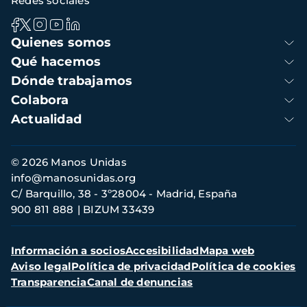
Redes sociales
Navegación
Quienes somos
principal
Qué hacemos
Dónde trabajamos
Colabora
Actualidad
Información
© 2026 Manos Unidas
de
info@manosunidas.org
contacto
C/ Barquillo, 38 - 3º28004 - Madrid, España
900 811 888
BIZUM 33439
Menú
Información a socios
Accesibilidad
Mapa web
secundario
Aviso legal
Política de privacidad
Política de cookies
Transparencia
Canal de denuncias