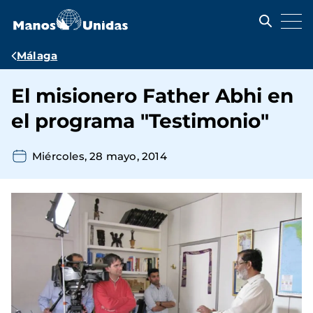
Pasar
al
contenido
principal
Ruta
Málaga
de
El misionero Father Abhi en
navegación
el programa "Testimonio"
Miércoles, 28 mayo, 2014