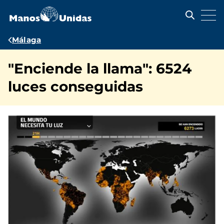
Pasar
al
contenido
principal
Ruta
Málaga
de
"Enciende la llama": 6524
navegación
luces conseguidas