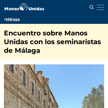
Pasar
al
contenido
principal
Ruta
Málaga
de
Encuentro sobre Manos
navegación
Unidas con los seminaristas
de Málaga