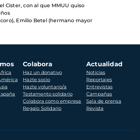
del Cister, con al que MMUU quiso
eños
 coro), Emilio Betel (hermano mayor
amos
Colabora
Actualidad
frica
Haz un donativo
Noticias
 América
Hazte socio
Reportajes
Asia
Hazte voluntario/a
Entrevistas
 España
Testamento solidario
Campañas
Colabora como empresa
Sala de prensa
Regalo Solidario
Revista