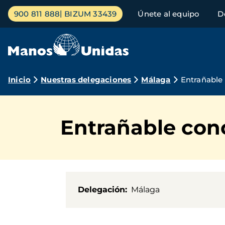
Pasar
Menú
900 811 888
BIZUM 33439
Únete al equipo
D
al
principal
contenido
principal
Ruta
Inicio
Nuestras delegaciones
Málaga
Entrañable 
de
navegación
Entrañable conc
Delegación
Málaga