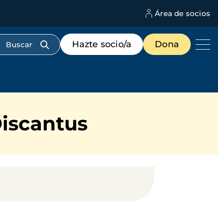
Área de socios
M
d
c
Menú
Hazte socio/a
Dona
d
de
us
destacados
cabecera
Discantus