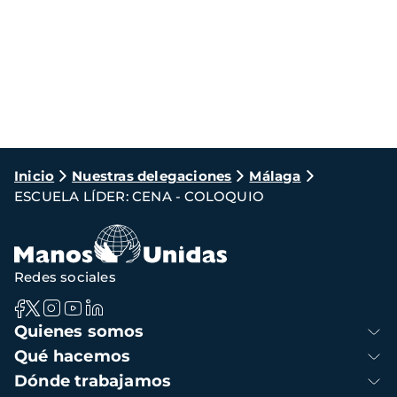
Ruta
Inicio
Nuestras delegaciones
Málaga
ESCUELA LÍDER: CENA - COLOQUIO
de
navegación
Redes sociales
Navegación
Quienes somos
principal
Qué hacemos
Dónde trabajamos