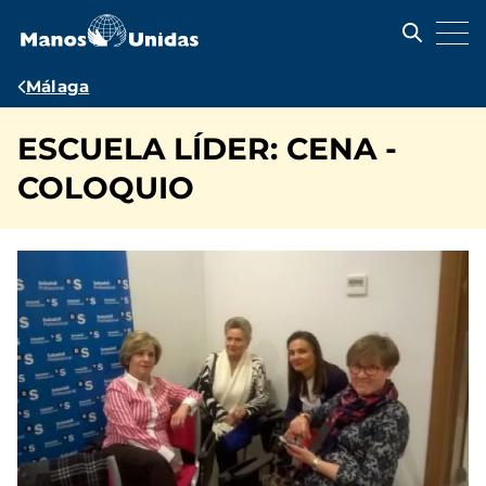
Pasar
al
contenido
principal
Ruta
Málaga
de
ESCUELA LÍDER: CENA -
navegación
COLOQUIO