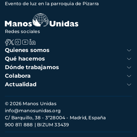
Evento de luz en la parroquia de Pizarra
de
navegación
Redes sociales
Navegación
Quienes somos
principal
Qué hacemos
Dónde trabajamos
Colabora
Actualidad
Información
© 2026 Manos Unidas
de
info@manosunidas.org
contacto
C/ Barquillo, 38 - 3º28004 - Madrid, España
900 811 888
BIZUM 33439