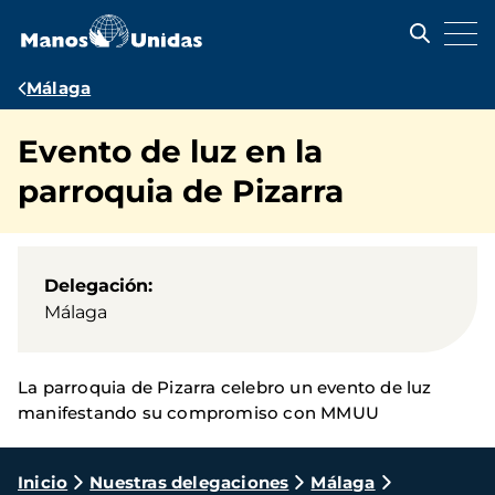
Pasar
al
contenido
principal
Ruta
Málaga
de
Evento de luz en la
navegación
parroquia de Pizarra
Delegación
Málaga
La parroquia de Pizarra celebro un evento de luz
manifestando su compromiso con MMUU
Ruta
Inicio
Nuestras delegaciones
Málaga