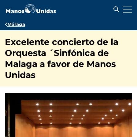
Pasar
al
contenido
principal
Ruta
Málaga
de
Excelente concierto de la
navegación
Orquesta ´Sinfónica de
Malaga a favor de Manos
Unidas