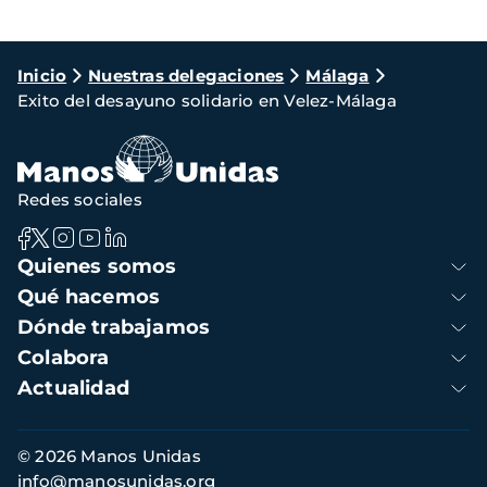
Ruta
Inicio
Nuestras delegaciones
Málaga
Exito del desayuno solidario en Velez-Málaga
de
navegación
Redes sociales
Navegación
Quienes somos
principal
Qué hacemos
Dónde trabajamos
Colabora
Actualidad
Información
© 2026 Manos Unidas
de
info@manosunidas.org