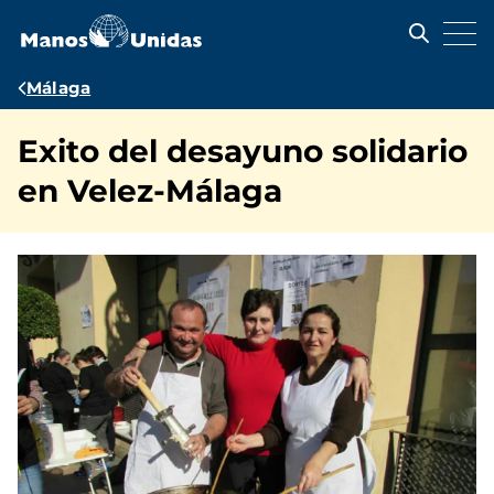
Pasar
al
contenido
principal
Ruta
Málaga
de
Exito del desayuno solidario
navegación
en Velez-Málaga