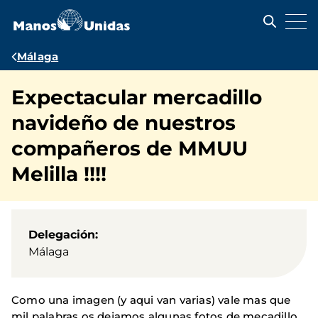
Pasar
al
contenido
principal
Ruta
Málaga
de
Expectacular mercadillo
navegación
navideño de nuestros
compañeros de MMUU
Melilla !!!!
Delegación
Málaga
Como una imagen (y aqui van varias) vale mas que
mil palabras os dejamos algunas fotos de mecadillo