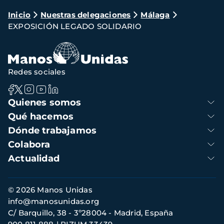
Ruta
Inicio
Nuestras delegaciones
Málaga
EXPOSICIÓN LEGADO SOLIDARIO
de
navegación
Redes sociales
Navegación
Quienes somos
principal
Qué hacemos
Dónde trabajamos
Colabora
Actualidad
Información
© 2026 Manos Unidas
de
info@manosunidas.org
contacto
C/ Barquillo, 38 - 3º28004 - Madrid, España