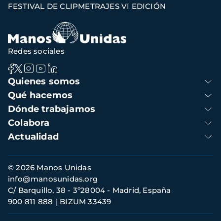
FESTIVAL DE CLIPMETRAJES VI EDICIÓN
de
navegación
Redes sociales
Navegación
Quienes somos
principal
Qué hacemos
Dónde trabajamos
Colabora
Actualidad
Información
© 2026 Manos Unidas
de
info@manosunidas.org
contacto
C/ Barquillo, 38 - 3º28004 - Madrid, España
900 811 888
BIZUM 33439