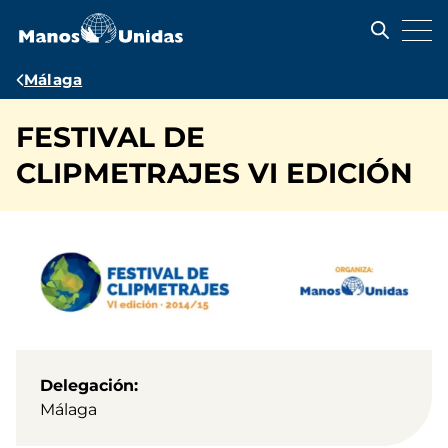
Pasar
al
contenido
principal
Ruta
Málaga
de
FESTIVAL DE
navegación
CLIPMETRAJES VI EDICIÓN
Delegación
Málaga