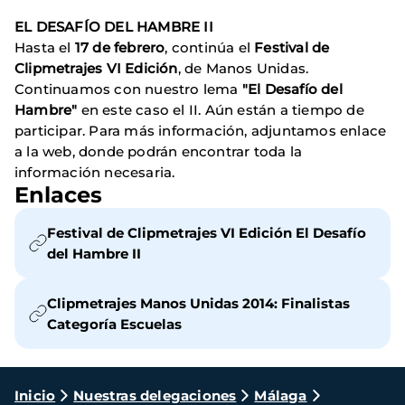
EL DESAFÍO DEL HAMBRE II
Hasta el
17 de febrero
, continúa el
Festival de
Clipmetrajes VI Edición
, de Manos Unidas.
Continuamos con nuestro lema
"El Desafío del
Hambre"
en este caso el II. Aún están a tiempo de
participar. Para más información, adjuntamos enlace
a la web, donde podrán encontrar toda la
información necesaria.
Enlaces
Festival de Clipmetrajes VI Edición El Desafío
del Hambre II
Clipmetrajes Manos Unidas 2014: Finalistas
Categoría Escuelas
Ruta
Inicio
Nuestras delegaciones
Málaga