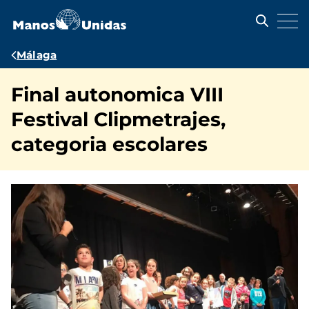
Pasar
al
contenido
principal
Ruta
Málaga
de
Final autonomica VIII
navegación
Festival Clipmetrajes,
categoria escolares