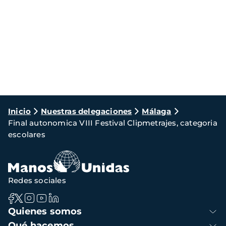
Ruta
Inicio
Nuestras delegaciones
Málaga
Final autonomica VIII Festival Clipmetrajes, categoria
de
escolares
navegación
Redes sociales
Navegación
Quienes somos
principal
Qué hacemos