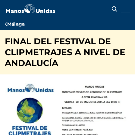
Pasar
al
contenido
principal
Ruta
Málaga
de
FINAL DEL FESTIVAL DE
navegación
CLIPMETRAJES A NIVEL DE
ANDALUCÍA