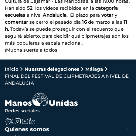
Cultura de Cajamar - Las Mariposas, a las 19.00 horas.
Han sido
52
los vídeos recibidos en la
categoría
escuelas
a nivel
Andalucía.
El plazo para
votar
y
comentar
se cerró el pasado día
16
de marzo a las
11
h.
Todavía se puede proseguir con el recuento que
seguirá abierto. para decidir qué clipmetrajes son los
más populares a escala nacional.
¡Mucha suerte a todos!
Ruta
Inicio
Nuestras delegaciones
Málaga
FINAL DEL FESTIVAL DE CLIPMETRAJES A NIVEL DE
de
ANDALUCÍA
navegación
Redes sociales
Navegación
Quienes somos
principal