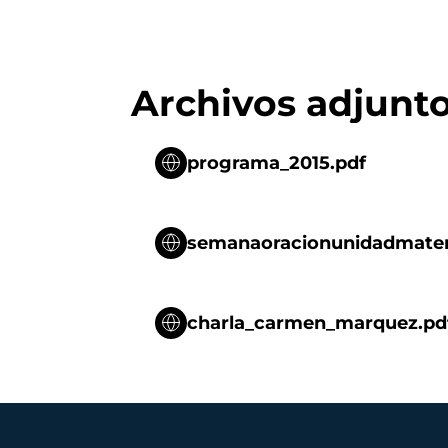
Archivos adjunt
programa_2015.pdf
semanaoracionunidadmateri
charla_carmen_marquez.pd