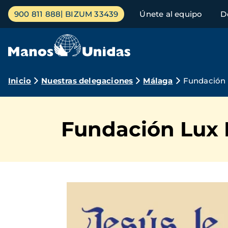
Pasar
Menú
900 811 888
BIZUM 33439
Únete al equipo
D
al
principal
contenido
principal
Ruta
Inicio
Nuestras delegaciones
Málaga
Fundación 
de
navegación
Fundación Lux 