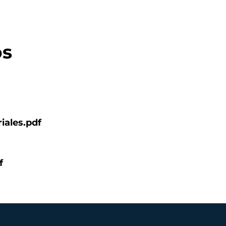
os
ales.pdf
f