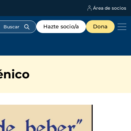
Área de socios
M
d
c
Menú
Hazte socio/a
Dona
d
de
us
destacados
cabecera
énico