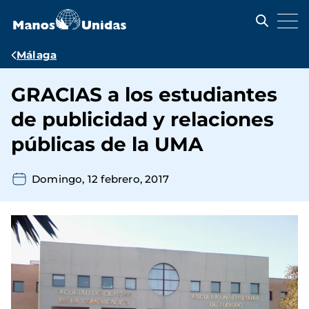
Pasar
al
contenido
principal
Ruta
Málaga
de
GRACIAS a los estudiantes
navegación
de publicidad y relaciones
públicas de la UMA
Domingo, 12 febrero, 2017