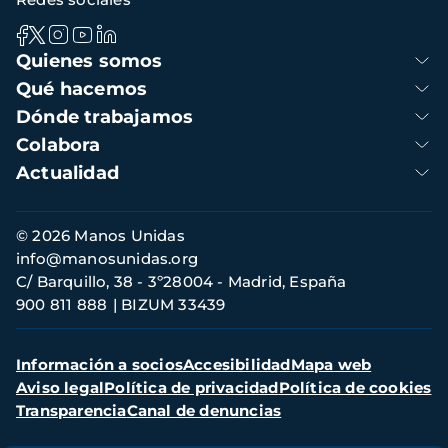
Navegación
Quienes somos
principal
Qué hacemos
Dónde trabajamos
Colabora
Actualidad
Información
© 2026 Manos Unidas
de
info@manosunidas.org
contacto
C/ Barquillo, 38 - 3º28004 - Madrid, España
900 811 888
BIZUM 33439
Menú
Información a socios
Accesibilidad
Mapa web
secundario
Aviso legal
Política de privacidad
Política de cookies
Transparencia
Canal de denuncias