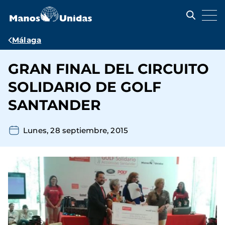
Pasar
al
contenido
principal
Ruta
Málaga
de
GRAN FINAL DEL CIRCUITO
navegación
SOLIDARIO DE GOLF
SANTANDER
Lunes, 28 septiembre, 2015