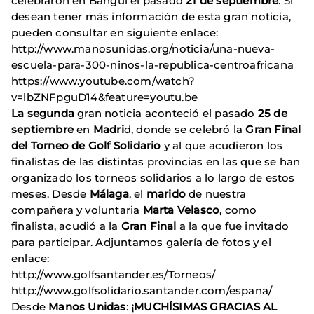
celebraron en Bangui el pasado
21 de septiembre
. Si
desean tener más información de esta gran noticia,
pueden consultar en siguiente enlace:
http://www.manosunidas.org/noticia/una-nueva-
escuela-para-300-ninos-la-republica-centroafricana
https://www.youtube.com/watch?
v=lbZNFpguD14&feature=youtu.be
La segunda
gran noticia aconteció el pasado
25 de
septiembre
en
Madri
d, donde se celebró la
Gran Final
del Torneo de Golf Solidario
y al que acudieron los
finalistas de las distintas provincias en las que se han
organizado los torneos solidarios a lo largo de estos
meses. Desde
Málaga
, el
marido
de nuestra
compañera y voluntaria
Marta Velasco
, como
finalista, acudió a la
Gran Final
a la que fue invitado
para participar. Adjuntamos galería de fotos y el
enlace:
http://www.golfsantander.es/Torneos/
http://www.golfsolidario.santander.com/espana/
Desde
Manos Unidas
:
¡MUCHÍSIMAS GRACIAS AL