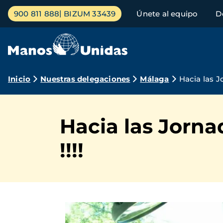
Pasar
Menú
900 811 888
BIZUM 33439
Únete al equipo
D
al
principal
contenido
principal
Ruta
Inicio
Nuestras delegaciones
Málaga
Hacia las J
de
navegación
Hacia las Jorna
!!!!