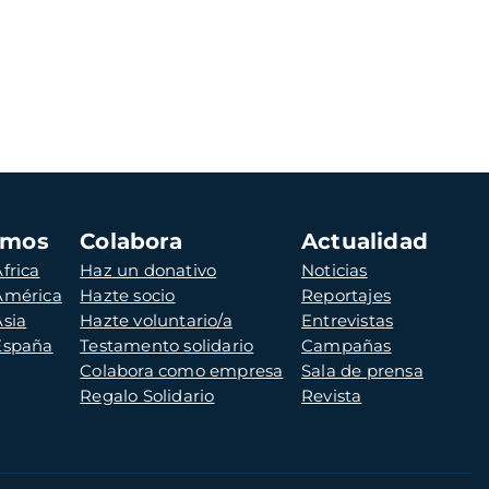
amos
Colabora
Actualidad
frica
Haz un donativo
Noticias
 América
Hazte socio
Reportajes
Asia
Hazte voluntario/a
Entrevistas
 España
Testamento solidario
Campañas
Colabora como empresa
Sala de prensa
Regalo Solidario
Revista