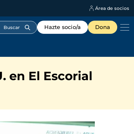
Área de socios
M
d
c
Menú
Hazte socio/a
Dona
d
de
us
destacados
cabecera
 en El Escorial