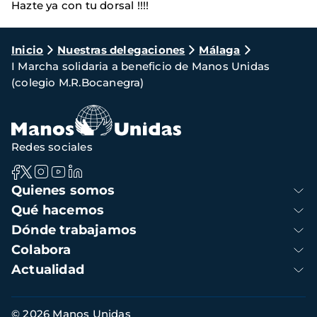
Hazte ya con tu dorsal !!!!
Ruta
Inicio
Nuestras delegaciones
Málaga
I Marcha solidaria a beneficio de Manos Unidas
de
(colegio M.R.Bocanegra)
navegación
Redes sociales
Navegación
Quienes somos
principal
Qué hacemos
Dónde trabajamos
Colabora
Actualidad
Información
© 2026 Manos Unidas