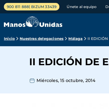
Pasar
Menú
900 811 888
BIZUM 33439
Únete al equipo
D
al
principal
contenido
principal
Ruta
Inicio
Nuestras delegaciones
Málaga
II EDICIÓ
de
navegación
II EDICIÓN DE
Miércoles, 15 octubre, 2014