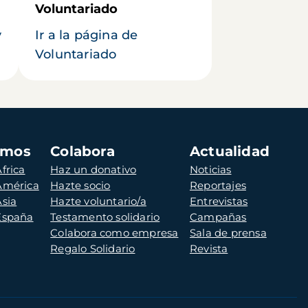
Voluntariado
y
Ir a la página de
Voluntariado
amos
Colabora
Actualidad
frica
Haz un donativo
Noticias
 América
Hazte socio
Reportajes
Asia
Hazte voluntario/a
Entrevistas
 España
Testamento solidario
Campañas
Colabora como empresa
Sala de prensa
Regalo Solidario
Revista