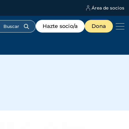
Área de socios
M
d
c
Menú
Hazte socio/a
Dona
d
de
us
destacados
cabecera