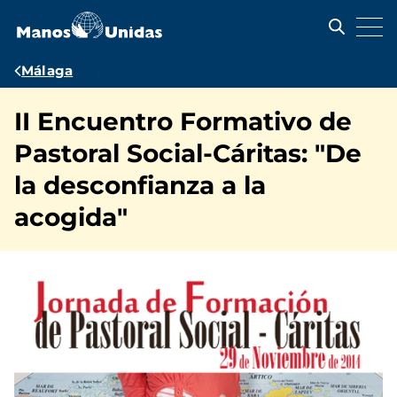
Pasar
al
contenido
principal
Ruta
Málaga
de
II Encuentro Formativo de
navegación
Pastoral Social-Cáritas: "De
la desconfianza a la
acogida"