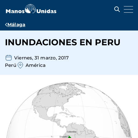
Pasar
al
contenido
principal
Ruta
Málaga
de
INUNDACIONES EN PERU
navegación
Viernes, 31 marzo, 2017
Perú
América