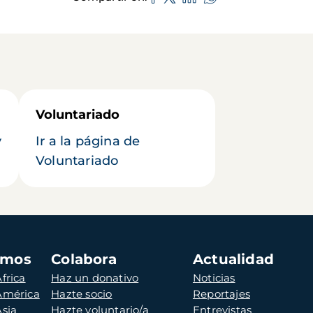
Voluntariado
y
Ir a la página de
Voluntariado
amos
Colabora
Actualidad
frica
Haz un donativo
Noticias
 América
Hazte socio
Reportajes
Asia
Hazte voluntario/a
Entrevistas