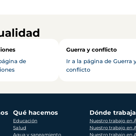
ualidad
iones
Guerra y conflicto
 página de
Ir a la página de Guerra 
iones
conflicto
mos
Qué hacemos
Dónde trabaj
Educación
Nuestro trabajo en Á
Salud
Nuestro trabajo en
Agua y saneamiento
Nuestro trabajo en 