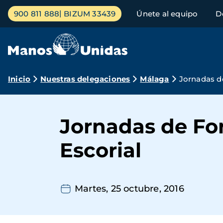
Pasar
Menú
900 811 888
BIZUM 33439
Únete al equipo
D
al
principal
contenido
principal
Ruta
Inicio
Nuestras delegaciones
Málaga
Jornadas d
de
navegación
Jornadas de Fo
Escorial
Martes, 25 octubre, 2016