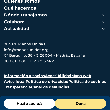
Navegación
Quienes somos
principal
Qué hacemos
Dónde trabajamos
Colabora
Actualidad
Información
© 2026 Manos Unidas
de
info@manosunidas.org
contacto
C/ Barquillo, 38 - 3º28004 - Madrid, España
900 811 888
BIZUM 33439
Menú
Información a socios
Accesibilidad
Mapa web
secundario
Aviso legal
Política de privacidad
Política de cookies
Transparencia
Canal de denuncias
Menú
Hazte socio/a
Dona
de