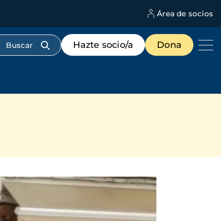
Área de socios
M
d
c
Menú
Hazte socio/a
Dona
d
de
us
destacados
cabecera