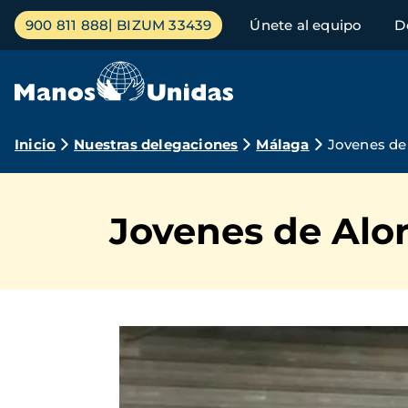
Pasar
Menú
900 811 888
BIZUM 33439
Únete al equipo
D
al
principal
contenido
principal
Ruta
Inicio
Nuestras delegaciones
Málaga
Jovenes de
de
navegación
Jovenes de Alo