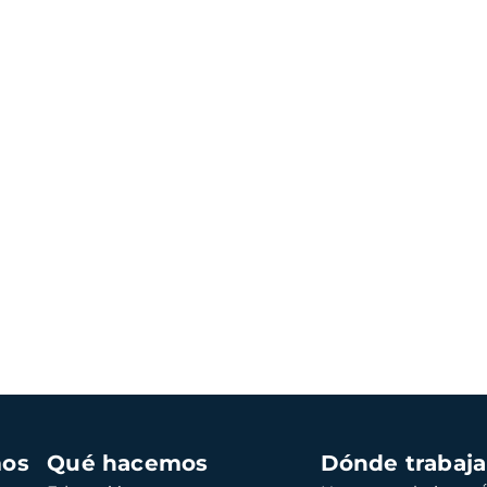
mos
Qué hacemos
Dónde trabaj