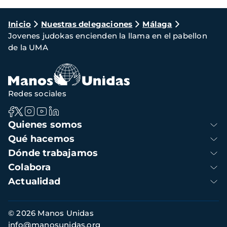
Ruta
Inicio
Nuestras delegaciones
Málaga
Jovenes judokas encienden la llama en el pabellon
de
de la UMA
navegación
Redes sociales
Navegación
Quienes somos
principal
Qué hacemos
Dónde trabajamos
Colabora
Actualidad
Información
© 2026 Manos Unidas
de
info@manosunidas.org