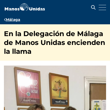
Pasar
al
contenido
principal
Ruta
Málaga
de
En la Delegación de Málaga
navegación
de Manos Unidas encienden
la llama