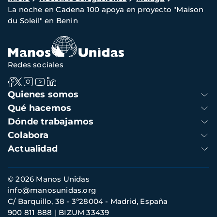
La noche en Cadena 100 apoya en proyecto "Maison
de
du Soleil" en Benin
navegación
Redes sociales
Navegación
Quienes somos
principal
Qué hacemos
Dónde trabajamos
Colabora
Actualidad
Información
© 2026 Manos Unidas
de
info@manosunidas.org
contacto
C/ Barquillo, 38 - 3º28004 - Madrid, España
900 811 888
BIZUM 33439