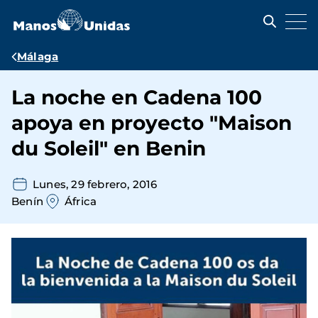
Pasar
al
contenido
principal
Ruta
Málaga
de
La noche en Cadena 100
navegación
apoya en proyecto "Maison
du Soleil" en Benin
Lunes, 29 febrero, 2016
Benín
África