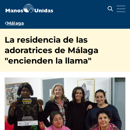
Pasar
al
contenido
principal
Ruta
Málaga
de
La residencia de las
navegación
adoratrices de Málaga
"encienden la llama"