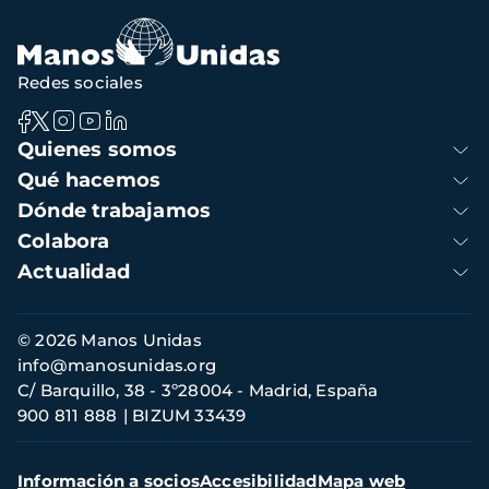
Redes sociales
Navegación
Quienes somos
principal
Qué hacemos
Dónde trabajamos
Colabora
Actualidad
Información
© 2026 Manos Unidas
de
info@manosunidas.org
contacto
C/ Barquillo, 38 - 3º28004 - Madrid, España
900 811 888
BIZUM 33439
Menú
Información a socios
Accesibilidad
Mapa web