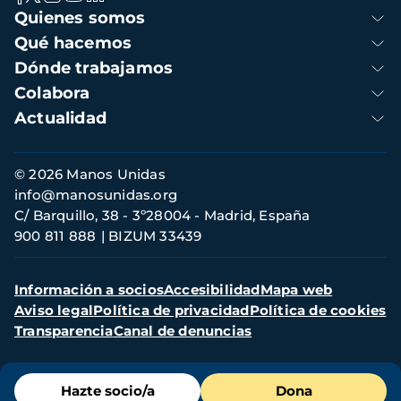
Navegación
Quienes somos
principal
Qué hacemos
Dónde trabajamos
Colabora
Actualidad
Información
© 2026 Manos Unidas
de
info@manosunidas.org
contacto
C/ Barquillo, 38 - 3º28004 - Madrid, España
900 811 888
BIZUM 33439
Menú
Información a socios
Accesibilidad
Mapa web
secundario
Aviso legal
Política de privacidad
Política de cookies
Transparencia
Canal de denuncias
Menú
Hazte socio/a
Dona
de